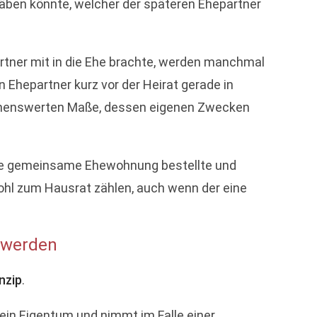
äben könnte, welcher der späteren Ehepartner
rtner mit in die Ehe brachte, werden manchmal
hepartner kurz vor der Heirat gerade in
nennenswerten Maße, dessen eigenen Zwecken
tere gemeinsame Ehewohnung bestellte und
hwohl zum Hausrat zählen, auch wenn der eine
 werden
nzip
.
ein Eigentum und nimmt im Falle einer