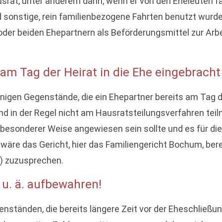
srat, unter anderem dann, wenn er von den Eheleuten f
 sonstige, rein familienbezogene Fahrten benutzt wurde
oder beiden Ehepartnern als Beförderungsmittel zur Arb
 am Tag der Heirat in die Ehe eingebrach
enigen Gegenstände, die ein Ehepartner bereits am Tag de
nd in der Regel nicht am Hausratsteilungsverfahren tei
 besonderer Weise angewiesen sein sollte und es für di
 wäre das Gericht, hier das Familiengericht Bochum, b
) zuzusprechen.
u. ä. aufbewahren!
genständen, die bereits längere Zeit vor der Eheschließ