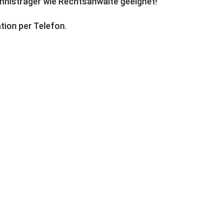
mnisträger wie Rechtsanwälte geeignet!
ion per Telefon
.