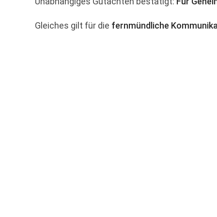
Unabhängiges Gutachten bestätigt:
Für Gehei
Gleiches gilt für die
fernmündliche Kommunikat