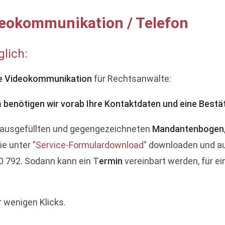
deokommunikation / Telefon
lich:
e Videokommunikation
für Rechtsanwälte:
n
benötigen wir vorab Ihre Kontaktdaten und eine Bestä
en ausgefüllten und gegengezeichneten
Mandantenbogen
ie unter
"Service-Formulardownload"
downloaden und au
0 792. Sodann kann ein T
ermin
vereinbart werden, für e
r wenigen Klicks.