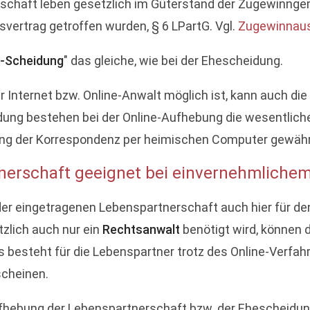
rschaft leben gesetzlich im Güterstand der Zugewinng
vertrag getroffen wurden, § 6 LPartG. Vgl.
Zugewinnaus
e-Scheidung
" das gleiche, wie bei der Ehescheidung.
 Internet bzw. Online-Anwalt möglich ist, kann auch di
idung bestehen bei der Online-Aufhebung die wesentlich
ung der Korrespondenz per heimischen Computer gewährle
nerschaft geeignet bei einvernehmlich
er eingetragenen Lebenspartnerschaft auch hier für de
zlich auch nur ein
Rechtsanwalt
benötigt wird, können 
s besteht für die Lebenspartner trotz des Online-Verfahr
scheinen.
ufhebung der Lebenspartnerschaft bzw. der Ehescheidung